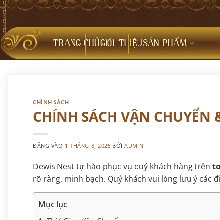
Bỏ
qua
nội
dung
TRANG CHỦ
GIỚI THIỆU
SẢN PHẨM
CHÍNH SÁCH
CHÍNH SÁCH VẬN CHUYỂN &
ĐĂNG VÀO
1 THÁNG 8, 2025
BỞI
ADMIN
Dewis Nest tự hào phục vụ quý khách hàng trên
t
rõ ràng, minh bạch. Quý khách vui lòng lưu ý các đ
Mục lục