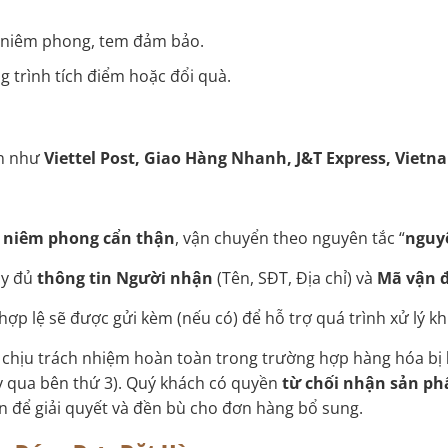
 niêm phong, tem đảm bảo.
 trình tích điểm hoặc đổi quà.
ín như
Viettel Post, Giao Hàng Nhanh, J&T Express, Vietn
à niêm phong cẩn thận
, vận chuyển theo nguyên tắc “
nguyê
ầy đủ
thông tin Người nhận
(Tên, SĐT, Địa chỉ) và
Mã vận 
hợp lệ sẽ được gửi kèm (nếu có) để hỗ trợ quá trình xử lý kh
t chịu trách nhiệm hoàn toàn trong trường hợp hàng hóa bị
y qua bên thứ 3). Quý khách có quyền
từ chối nhận sản ph
ển để giải quyết và đền bù cho đơn hàng bổ sung.